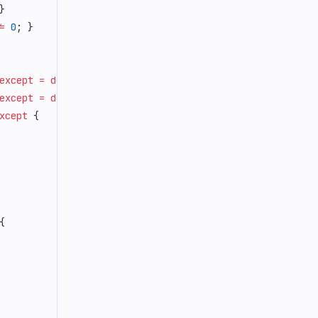
}
=
 0
; }
except
 =
 default
;
except
 =
 default
;
xcept
 {
{