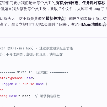
监管部门要求我们记录每个员工的
所有操作日志
、
任务耗时指标
但如果我去修改每个员工类，要改 7 个文件，太容易出 bug 了！
话就头大，这不就是典型的
横切关注点
问题吗？如果每个员工类
高了。黑犬立刻打电话把QD组叫了回来，决定用
Mixin功能组合
ixin 类(Mixins.hpp) - 通过多重继承组合功能
优势：不修改原类，遵循开闭原则，功能正交
========= Mixin 1: 日志功能 ==========
ate
<
typename
 Base
>
 Loggable
 : 
public
 Base
 {
c:
sing
 Base
::Base;
  // 继承构造函数