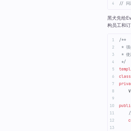
// 问
黑犬先给Ev
构员工和订
/**
 * 
 * 
 */
templ
class
priva
    V
publi
   
    c