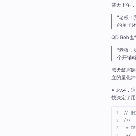
某天下午，公
“老板！
的单子还
QD Bo
“老板
个开销
黑犬皱眉调
立的量化冲
可恶🤬，这
快决定了用
// 旧
/**
 * 
 */