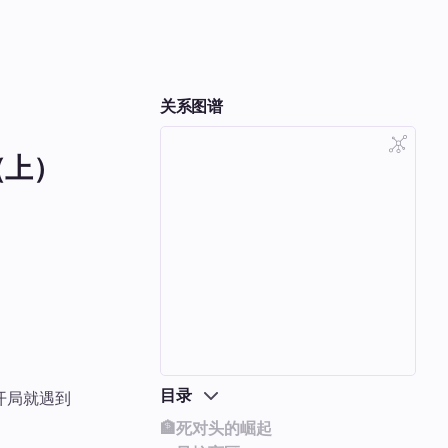
关系图谱
法（上）
目录
开局就遇到
🏦死对头的崛起