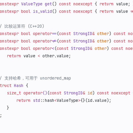
onstexpr
 ValueType
 get
() 
const
 noexcept
 { 
return
 value; 
onstexpr
 bool
 is_valid
() 
const
 noexcept
 { 
return
 value 
!
// 比较运算符 (C++20)
onstexpr
 bool
 operator
==
(
const
 StrongID
&
 other
) 
const
 no
onstexpr
 bool
 operator
!=
(
const
 StrongID
&
 other
) 
const
 no
onstexpr
 bool
 operator
<
(
const
 StrongID
&
 other
) 
const
 noe
   return
 value 
<
 other.value;
// 支持哈希，可用于 unordered_map
truct
 Hash
 {
   size_t
 operator
()
(
const
 StrongID
&
 id
) 
const
 noexcept
 
       return
 std
::hash
<
ValueType
>
{}(id.value);
   }
;