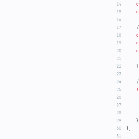
    c
    c
    
    c
    c
    c
     
    }
    
    s
     
     
     
    }
};