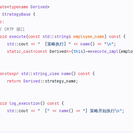
ate
<
typename
 Derived
>
 StrategyBase
 {
c:
// CRTP 接口
oid
 execute
(
const
 std
::
string
&
 employee_name
) 
const
 {
   std
::cout 
<<
 "  [策略执行] "
 <<
 name
() 
<<
 "
\n
"
;
   static_cast<const
 Derived
*>
(
this
)->
execute_impl
(emplo
onstexpr
 std
::
string_view
 name
() 
const
 {
   return
 Derived
::strategy_name;
oid
 log_execution
() 
const
 {
   std
::cout 
<<
 "  ["
 <<
 name
() 
<<
 "] 策略开始执行
\n
"
;