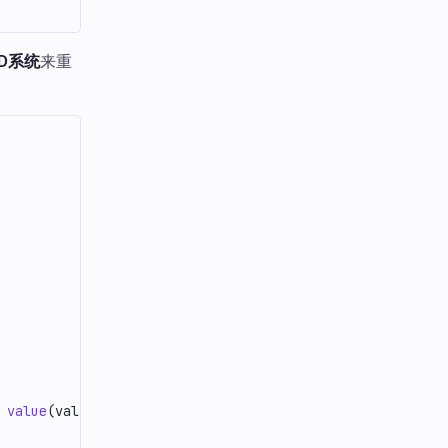
D系统
来重
 
value
(val) {}