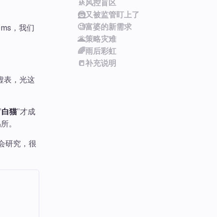
🚸风控盲区
🦹又被监管盯上了
🧐富婆的新需求
ms，我们
🌋策略灾难
🌈雨后彩虹
📒补充说明
虚表，光这
”
白猫
”才成
易所。
开会研究，很