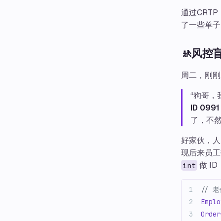
通过CRT
了一些单子
🚸风控
周二，刚刚
“狗哥，
ID 0991
了，不然
好家伙，人
现后来员工
做 I
int
// 
Emplo
Order