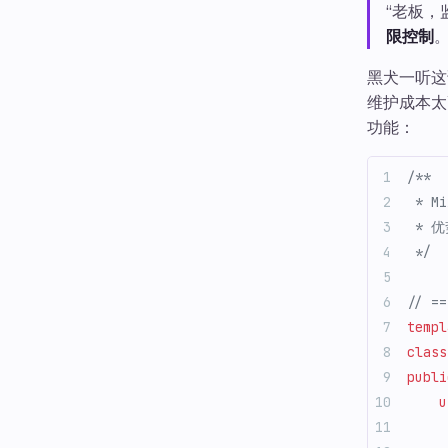
“老板，
限控制
。
黑犬一听这
维护成本太
功能：
/**
 * M
 * 
 */
// =
templ
class
publi
    u