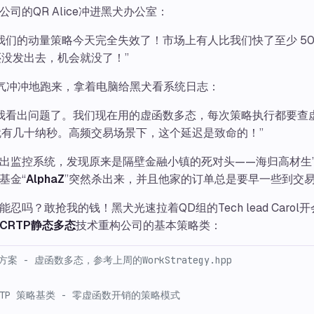
司的QR Alice冲进黑犬办公室：
我们的动量策略今天完全失效了！市场上有人比我们快了至少 50
没发出去，机会就没了！”
b也气冲冲地跑来，拿着电脑给黑犬看系统日志：
，我看出问题了。我们现在用的虚函数多态，每次策略执行都要查
就有几十纳秒。高频交易场景下，这个延迟是致命的！”
出监控系统，发现原来是隔壁金融小镇的死对头——海归高材生
基金“
AlphaZ
”突然杀出来，并且他家的订单总是要早一些到交
能忍吗？敢抢我的钱！黑犬光速拉着QD组的Tech lead Carol
CRTP静态多态
技术重构公司的基本策略类：
方案 - 虚函数多态，参考上周的WorkStrategy.hpp
CRTP 策略基类 - 零虚函数开销的策略模式