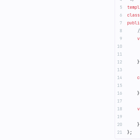
templ
class
publi
    
    v
     
     
    }
    c
     
    }
    v
     
    }
};