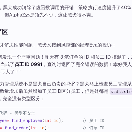
P，黑犬成功消除了虚函数调用的开销，策略执行速度提升了40
，但AlphaZ还是领先不少，这让黑犬很不爽。
盲区
才解决性能问题，黑犬又接到风控部的经理Eva的投诉：
我发现一个严重问题！昨天有 3 笔订单的 ID 和员工 ID 搞混了
当成了
员工 ID 0991
，查询时返回了完全错误的数据！幸好我人
亏大了！”
力管理系统不是黑犬自己负责的吗🫣？黑犬马上检查员工管理
数量增加后虽然增加了员工ID区分员工，但是处都是
std::str
D，完全没有类型区分：
老代码 - 类型不安全
yee
*
 find_employee
(
int
 id
);
        // 员工 ID
*
 find_order
(
int
 id
);
              // 订单 ID