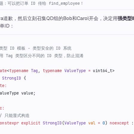
题：可以把订单 ID 传给 find_employee！
a道歉，然后立刻召集QD组的Bob和Carol开会，决定用
强类型I
单ID：
强类型 ID 模板 - 类型安全的 ID 系统
使用 Tag 类型区分不同的 ID 类型，防止混淆
ate
<
typename
 Tag
, 
typename
 ValueType
 =
 uint64_t>
 StrongID
 {
te:
alueType value;
c:
 // 只能显式构造
onstexpr
 explicit
 StrongID
(
ValueType
 val
 =
 0
) 
noexcept
 :