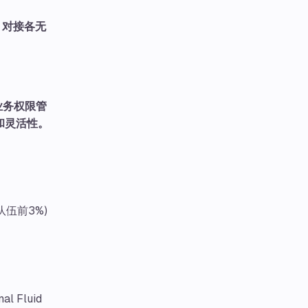
，对接各无
业务权限管
和灵活性。
 (队伍前3%)
nal Fluid