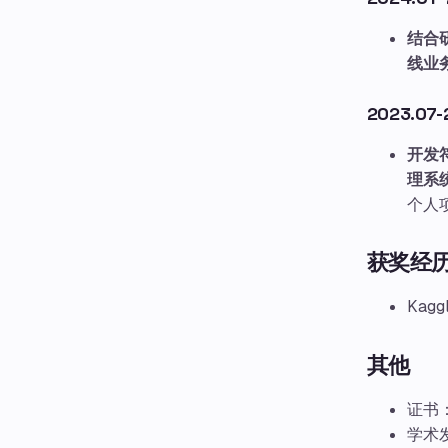
结合
线业
2023.0
开发符
理系
个人项
获奖经
Kagg
其他
证书
学术发表: