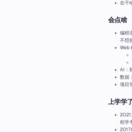
在干
会点啥
编程语言
不想
Web
AI：
数据：熟
项目管
上学学
2021
程学专
2017