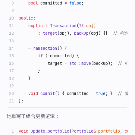
    bool
 committed 
=
 false
;
public:
    explicit
 Transaction
(
T
&
 obj
)
        : 
target
(obj), 
backup
(obj) {}
  // 构造时
    ~Transaction
() {
        if
 (
!
committed) {
            target 
=
 std
::
move
(backup);
  // 析
        }
    }
    void
 commit
() { committed 
=
 true
; }
  // 显
};
她重写了组合更新逻辑：
void
 update_portfolio
(
Portfolio
&
 portfolio
, 
cons