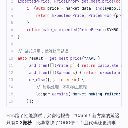
Expected
<
Price
, 
PriceError
> 
get_best_price
(
const
    if
 (
auto
 price 
=
 market_data.
find
(symbol); p
        return
 Expected
<
Price
, 
PriceError
>(price
    }
    return
 make_unexpected
(
PriceError
::SYMBOL_NO
}
// 链式调用，优雅处理错误
auto
 result 
=
 get_best_price
(
"AAPL"
)
    .
and_then
([](
Price
 p
) { 
return
 calculate_spr
    .
and_then
([](
Spread
 s
) { 
return
 execute_mark
    .
or_else
([](
auto
 error
) {
        // 错误处理，不影响主流程
        logger.
warning
(
"Market making failed:{}"
    });
Eric跑了性能测试，兴奋地报告：“Carol！新方案的延迟
只有
0.3微秒
，比异常快了1000倍！而且代码还更清晰