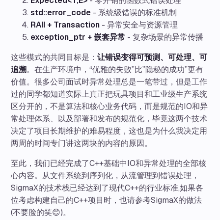
Expected<T,E>
- 零开销的函数式错误处理
std::error_code
- 系统级错误的标准机制
RAII + Transaction
- 异常安全与资源管理
exception_ptr + 嵌套异常
- 复杂场景的异常传播
这些模式的共同目标是：
让错误变得可预测、可处理、可
追溯
。在生产环境中，“优雅的失败”比”隐秘的成功”更有
价值。很多公司面试时异常处理总是一笔带过，但是工作
过的同学都知道实际上真正把玩具项目和工业级生产系统
区分开的，不是算法和核心业务代码，而是规范的IO和异
常处理体系、以及部署和发布的规范化，毕竟这两个技术
决定了项目长期维护的难易程度，这也是为什么我决定用
两周的时间专门讲这两块的内容的原因。
至此，我们已经完成了C++基础中IO和异常处理的全部核
心内容。从文件系统到序列化，从流管理到错误处理，
SigmaX的技术栈已经达到了现代C++的行业标准,如果各
位考虑构建自己的C++项目时，也请参考SigmaX的做法
(不要脸的笑😊)。