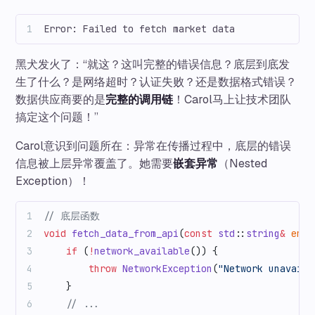
Error: Failed to fetch market data
黑犬发火了：“就这？这叫完整的错误信息？底层到底发
生了什么？是网络超时？认证失败？还是数据格式错误？
数据供应商要的是
完整的调用链
！Carol马上让技术团队
搞定这个问题！”
Carol意识到问题所在：异常在传播过程中，底层的错误
信息被上层异常覆盖了。她需要
嵌套异常
（Nested
Exception）！
// 底层函数
void
 fetch_data_from_api
(
const
 std
::
string
&
 endp
    if
 (
!
network_available
()) {
        throw
 NetworkException
(
"Network unavaila
    }
    // ...