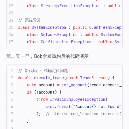
    class
 StrategyExecutionException
 : 
public
 Bu
// 系统异常
class
 SystemException
 : 
public
 QuantTeamExceptio
    class
 NetworkException
 : 
public
 SystemExcept
    class
 ConfigurationException
 : 
public
 System
第二天一早，Bob拿着重构后的代码演示：
// 新代码 - 精确定位问题
double
 execute_trade
(
const
 Trade
&
 trade
) {
    auto
 account 
=
 get_account
(trade.account_id)
    if
 (
!
account) {
        throw
 InvalidEmployeeException
(
            std
::
format
(
"Account{} not found"
, t
        );
  // std::source_location::current
    }