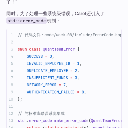
了！”
同时，为了处理一些系统级错误，Carol还引入了
机制：
std::error_code
// 代码文件：code/week-08/include/ErrorCode.hpp
enum
 class
 QuantTeamError
 {
    SUCCESS
 =
 0
,
    INVALID_EMPLOYEE_ID
 =
 1
,
    DUPLICATE_EMPLOYEE
 =
 2
,
    INSUFFICIENT_FUNDS
 =
 3
,
    NETWORK_ERROR
 =
 7
,
    AUTHENTICATION_FAILED
 =
 8
,
};
// 与标准库错误系统集成
std
::
error_code
 make_error_code
(
QuantTeamError
 e
    return
 {
static_cast<int>
(e), 
quant_team_cate