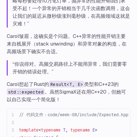
略每秒要处理10万笔订单，抛异常的性能开销我们承
受不起！一个异常的开销相当于几千次函数调用，这会
让我们的延迟从微秒级涨到毫秒级，在高频领域这就是
灾难！”
Carol皱眉，这确实是个问题。C++异常的性能开销主要
来自栈展开（stack unwinding）和异常对象的构造，在
高频场景下确实不合适。
“你说得对。高频交易路径上不能用异常，我们需要零
开销的错误处理。”
Carol想起了Rust的
类型和C++23的
Result<T, E>
。虽然SigmaX还在用C++20，但她可
std::expected
以自己实现一个简化版！
// 代码文件：code/week-08/include/Expected.hpp
template
<
typename
 T
, 
typename
 E
>