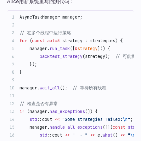
Alice用新系统重写回测代码：
AsyncTaskManager manager;
// 在多个线程中运行策略
for
 (
const
 auto&
 strategy : strategies) {
    manager.
run_task
([
&
strategy
]() {
        backtest_strategy
(strategy);
  // 可能抛
    });
}
manager.
wait_all
();
  // 等待所有线程
// 检查是否有异常
if
 (manager.
has_exceptions
()) {
    std
::cout 
<<
 "Some strategies failed:
\n
"
;
    manager.
handle_all_exceptions
([](
const
 std
::
        std
::cout 
<<
 "  - "
 <<
 e.
what
() 
<<
 "
\n
"
;