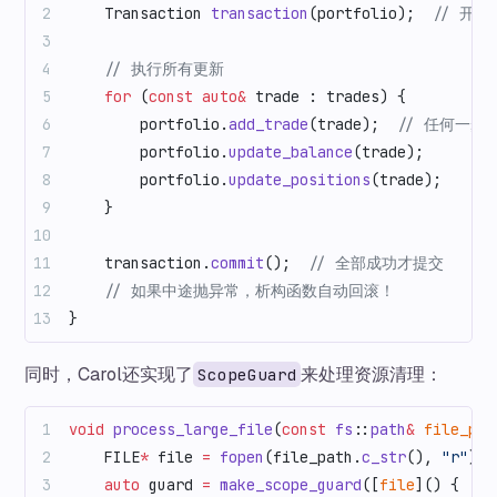
    Transaction 
transaction
(portfolio);
  // 开
    // 执行所有更新
    for
 (
const
 auto&
 trade : trades) {
        portfolio.
add_trade
(trade);
  // 任何一
        portfolio.
update_balance
(trade);
        portfolio.
update_positions
(trade);
    }
    transaction.
commit
();
  // 全部成功才提交
    // 如果中途抛异常，析构函数自动回滚！
}
同时，Carol还实现了
来处理资源清理：
ScopeGuard
void
 process_large_file
(
const
 fs
::
path
&
 file_pat
    FILE
*
 file 
=
 fopen
(file_path.
c_str
(), 
"r"
);
    auto
 guard 
=
 make_scope_guard
([
file
]() {