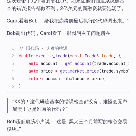
这次还带了几个新的潜在LP。如果让他们知道系统连基
本的错误报告都做不到，2亿美元的新融资就要泡汤了。
Carol看着Bob：“给我把崩溃前最后执行的代码调出来。”
Bob调出代码，Carol看了一眼就明白了问题所在：
// 旧代码 - 灾难的根源
double
 execute_trade
(
const
 Trade
&
 trade
) {
    auto
 account 
=
 get_account
(trade.account_id)
    auto
 price 
=
 get_market_price
(trade.symbol);
    return
 account->balance 
*
 price;
           
}
“XX的！这代码连基本的错误检查都没有，难怪会无声
崩溃！这是谁写的代码？”
Bob压低肩膀小声说：“这是…黑犬三个月前写的核心交易
模块…”