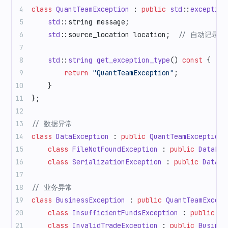
class
 QuantTeamException
 : 
public
 std
::
exception
    std
::string message;
    std
::source_location location;
  // 自动记录
    std
::
string
 get_exception_type
() 
const
 {
        return
 "QuantTeamException"
;
    }
};
// 数据异常
class
 DataException
 : 
public
 QuantTeamException
 
    class
 FileNotFoundException
 : 
public
 DataExc
    class
 SerializationException
 : 
public
 DataEx
// 业务异常
class
 BusinessException
 : 
public
 QuantTeamExcept
    class
 InsufficientFundsException
 : 
public
 Bu
    class
 InvalidTradeException
 : 
public
 Busines