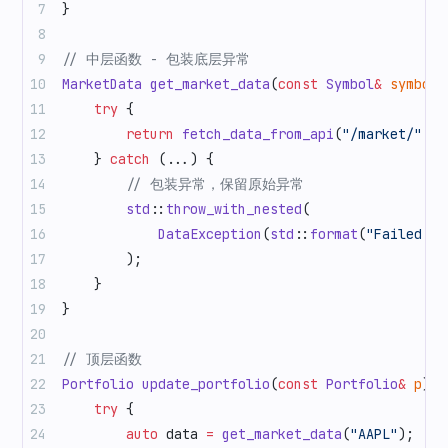
}
// 中层函数 - 包装底层异常
MarketData
 get_market_data
(
const
 Symbol
&
 symbol
)
    try
 {
        return
 fetch_data_from_api
(
"/market/"
 +
 
    } 
catch
 (...) {
        // 包装异常，保留原始异常
        std
::
throw_with_nested
(
            DataException
(
std
::
format
(
"Failed to
        );
    }
}
// 顶层函数
Portfolio
 update_portfolio
(
const
 Portfolio
&
 p
) {
    try
 {
        auto
 data 
=
 get_market_data
(
"AAPL"
);