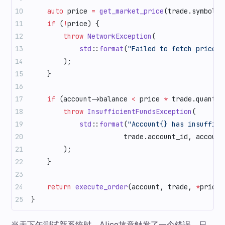
    auto
 price 
=
 get_market_price
(trade.symbol);
    if
 (
!
price) {
        throw
 NetworkException
(
            std
::
format
(
"Failed to fetch price f
        );
    }
    if
 (account->balance 
<
 price 
*
 trade.quantit
        throw
 InsufficientFundsException
(
            std
::
format
(
"Account{} has insuffici
                       trade.account_id, account
        );
    }
    return
 execute_order
(account, trade, 
*
price)
}
当天下午测试新系统时，Alice故意触发了一个错误。日