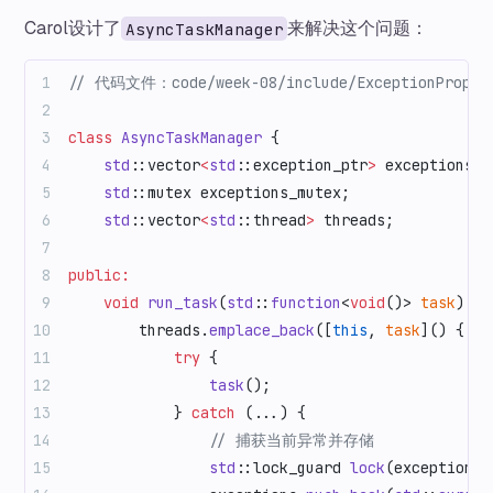
Carol设计了
来解决这个问题：
AsyncTaskManager
// 代码文件：code/week-08/include/ExceptionPropaga
class
 AsyncTaskManager
 {
    std
::vector
<
std
::exception_ptr
>
 exceptions;
    std
::mutex exceptions_mutex;
    std
::vector
<
std
::thread
>
 threads;
public:
    void
 run_task
(
std
::
function
<
void
()> 
task
) {
        threads.
emplace_back
([
this
, 
task
]() {
            try
 {
                task
();
            } 
catch
 (...) {
                // 捕获当前异常并存储
                std
::lock_guard 
lock
(exceptions_