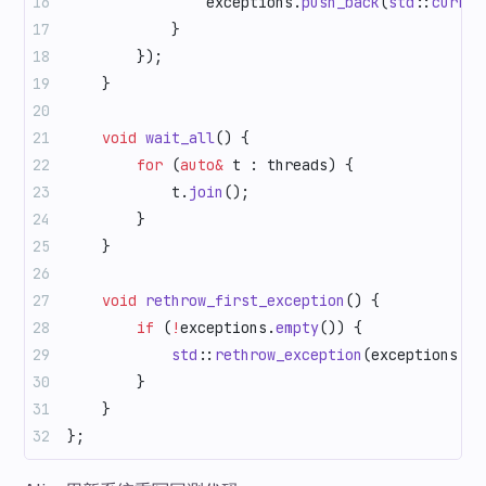
                exceptions.
push_back
(
std
::
curren
            }
        });
    }
    void
 wait_all
() {
        for
 (
auto&
 t : threads) {
            t.
join
();
        }
    }
    void
 rethrow_first_exception
() {
        if
 (
!
exceptions.
empty
()) {
            std
::
rethrow_exception
(exceptions.
fr
        }
    }
};