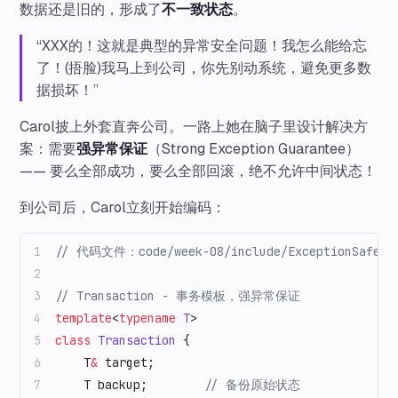
数据还是旧的，形成了
不一致状态
。
“XXX的！这就是典型的异常安全问题！我怎么能给忘
了！(捂脸)我马上到公司，你先别动系统，避免更多数
据损坏！”
Carol披上外套直奔公司。一路上她在脑子里设计解决方
案：需要
强异常保证
（Strong Exception Guarantee）
—— 要么全部成功，要么全部回滚，绝不允许中间状态！
到公司后，Carol立刻开始编码：
// 代码文件：code/week-08/include/ExceptionSafety
// Transaction - 事务模板，强异常保证
template
<
typename
 T
>
class
 Transaction
 {
    T
&
 target;
    T backup;
        // 备份原始状态