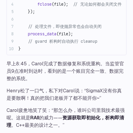
        fclose
(file);
  // 无论如何都会关闭文件
    });
    // 处理文件，即使抛异常也会自动关闭
    process_data
(file);
    // guard 析构时自动执行 cleanup
}
早上8:45，Carol完成了数据修复和系统重构。当监管官
员9点准时到达时，看到的是一个账目完全一致、数据完
整的系统。
Henry松了一口气，私下对Carol说：“SigmaX没有你真
是要散啊！真的把我们老板开了都不能开你~”
Carol疲惫地笑了笑：“那怎么办，谁叫公司里我技术最强
呢。这就是
RAII
的威力——
资源获取即初始化，析构即清
理
。C++最美的设计之一。”