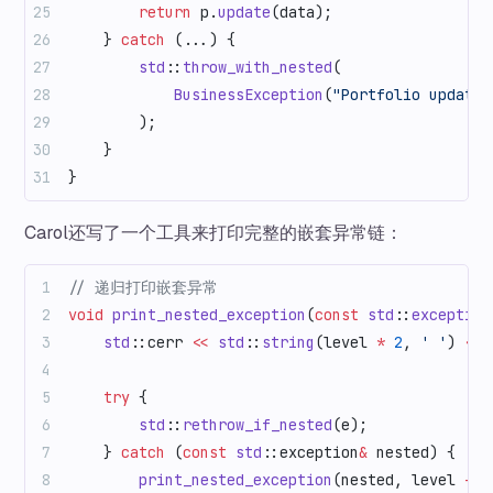
        return
 p.
update
(data);
    } 
catch
 (...) {
        std
::
throw_with_nested
(
            BusinessException
(
"Portfolio update 
        );
    }
}
Carol还写了一个工具来打印完整的嵌套异常链：
// 递归打印嵌套异常
void
 print_nested_exception
(
const
 std
::
exception
    std
::cerr 
<<
 std
::
string
(level 
*
 2
, 
' '
) 
<<
 
    try
 {
        std
::
rethrow_if_nested
(e);
    } 
catch
 (
const
 std
::exception
&
 nested) {
        print_nested_exception
(nested, level 
+
 1