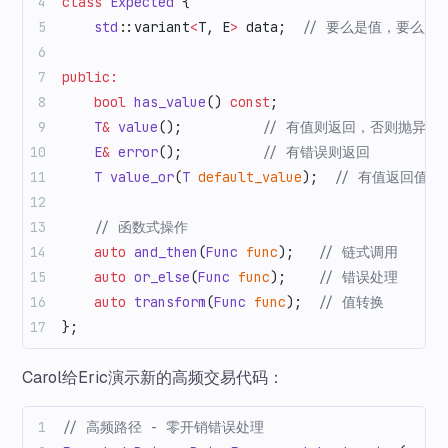
class
 Expected
 {
    std
::variant
<
T, E
>
 data;
  // 要么是值，要么是
public:
    bool
 has_value
() 
const
;
    T
&
 value
();
          // 有值则返回，否则抛异常
    E
&
 error
();
          // 有错误则返回
    T
 value_or
(
T
 default_value
);
  // 有值返回值
    // 函数式操作
    auto
 and_then
(
Func
 func
);
   // 链式调用
    auto
 or_else
(
Func
 func
);
    // 错误处理
    auto
 transform
(
Func
 func
);
  // 值转换
};
Carol给Eric演示新的高频交易代码：
// 高频路径 - 零开销错误处理